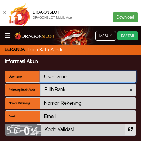
×
DRAGONSLOT
Download
DRAGONSLOT Mobile App
MASUK
DAFTAR
BERANDA
Lupa Kata Sandi
Informasi Akun
Username
Rekening Bank Anda
Nomor Rekening
Email